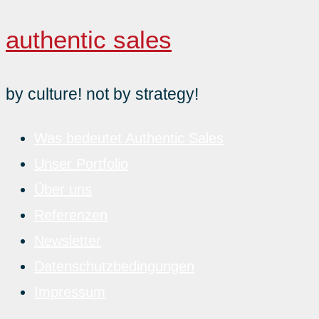
authentic sales
Zum
Inhalt
springen
by culture! not by strategy!
Was bedeutet Authentic Sales
Unser Portfolio
Über uns
Referenzen
Newsletter
Datenschutzbedingungen
Impressum